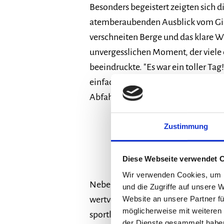
Besonders begeistert zeigten sich 
atemberaubenden Ausblick vom Gipf
verschneiten Berge und das klare We
unvergesslichen Moment, der viele d
beeindruckte. "Es war ein toller Tag
einfach unglaublich," schwärmte ein
Abfahrt.
Zustimmung
Diese Webseite verwendet 
Wir verwenden Cookies, um I
Neben der Freude an der Bewegung 
und die Zugriffe auf unsere 
Website an unsere Partner fü
wertvolle Gelegenheit für die Schül
möglicherweise mit weiteren
sportlichen Fähigkeiten unter Beweis
der Dienste gesammelt habe