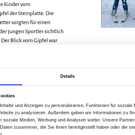
die Kinder vom
el der Steinplatte. Die
tter sorgten für einen
er jungen Sportler sichtlich
! Der Blick vom Gipfel war
e Schülerin nach ihrer
Details
Cookies
nhalte und Anzeigen zu personalisieren, Funktionen für soziale
war der Tag auch eine
Website zu analysieren. Außerdem geben wir Informationen zu I
r soziale Medien, Werbung und Analysen weiter. Unsere Partner
erinnen und Schüler, ihre
 Daten zusammen, die Sie ihnen bereitgestellt haben oder die s
 zu stellen. Mit viel
n.