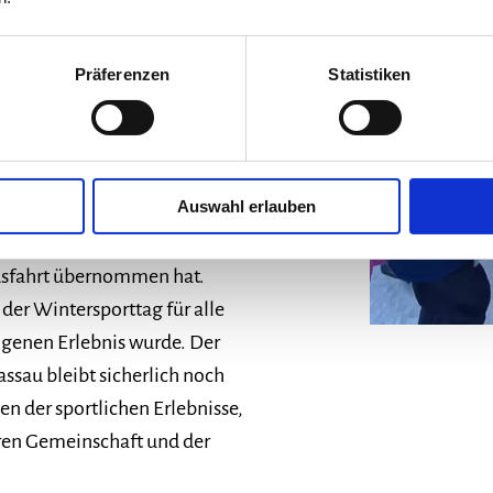
sich die Kinder in die
m Vordergrund stand. Trotz der
Präferenzen
Statistiken
ie meisten am Nachmittag
chtern zurück in der Schule,
hr absetzte.
Auswahl erlauben
roßzügige Unterstützung der
Busfahrt übernommen hat.
 der Wintersporttag für alle
genen Erlebnis wurde. Der
ssau bleibt sicherlich noch
en der sportlichen Erlebnisse,
en Gemeinschaft und der