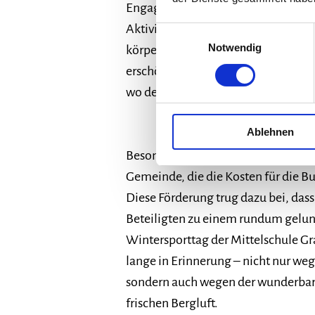
Engagement und Teamgeist stürzten 
Aktivitäten, wobei der Spaß stets i
Einwilligungsauswahl
Notwendig
körperlichen Anstrengung waren d
erschöpft, aber mit glücklichen Gesi
wo der Bus sie pünktlich um 14:30 U
Ablehnen
Besonders hervorzuheben ist die g
Gemeinde, die die Kosten für die 
Diese Förderung trug dazu bei, dass
Beteiligten zu einem rundum gelun
Wintersporttag der Mittelschule Gra
lange in Erinnerung – nicht nur weg
sondern auch wegen der wunderbar
frischen Bergluft.