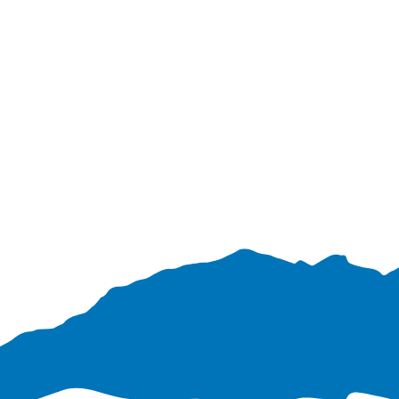
Verabschiedun
Unterstützer
g Martin
Huber
SMV
Abschlussprüf
LernpatInnen
ungen Quali
Elternbeirat
Abschlussprüf
ungen M-Zug
Schülersprecher
Technik und
Raumpflege
Berufsberatung