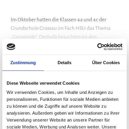
Im Oktober hatten die Klassen 4a und 4c der
Grundschule Grassau im Fach HSU das Thema
„Gemeinde“. Deshalb besuchten sie den
Grassauer Bürgermeister Stefan Kattari im
mehr lesen
Sitzungssaal der Touristinfo. Die Kinder durften
auf den Stühlen der Gemeinderäte Platz nehmen
Zustimmung
Details
Über Cookies
und stellten dem Bürgermeister viele Fragen.
Sehr geduldig beantwortete er sie ausführlich
Diese Webseite verwendet Cookies
und gab interessante Antworten. Zum Beispiel
Wir verwenden Cookies, um Inhalte und Anzeigen zu
erklärte er, dass ein Bürgermeister keinen extra
personalisieren, Funktionen für soziale Medien anbieten
Bürgermeisterausweis besitzt, stattdessen aber
zu können und die Zugriffe auf unsere Website zu
analysieren. Außerdem geben wir Informationen zu Ihrer
eine schöne Bürgermeisterkette aus Silber und
Verwendung unserer Website an unsere Partner für
Blattgold. Die Schüler waren sehr erstaunt, wie
soziale Medien, Werbung und Analysen weiter. Unsere