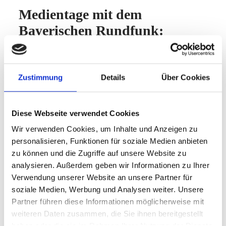
Medientage mit dem
Bayerischen Rundfunk:
Schüler diskutieren über Fake
News, KI & Co.
Zustimmung
Details
Über Cookies
Diese Webseite verwendet Cookies
Im Rahmen eines spannenden Medienprojekts
Wir verwenden Cookies, um Inhalte und Anzeigen zu
im Fach Wirtschaft hatten wir die Gelegenheit, an
personalisieren, Funktionen für soziale Medien anbieten
den Medientagen des Bayerischen Rundfunks
zu können und die Zugriffe auf unsere Website zu
analysieren. Außerdem geben wir Informationen zu Ihrer
teilzunehmen. Dabei drehte sich alles um
Verwendung unserer Website an unsere Partner für
aktuelle und brisante Themen wie Fake News,
soziale Medien, Werbung und Analysen weiter. Unsere
mehr lesen
geheime Fakten, Journalismus, Influencer und
Partner führen diese Informationen möglicherweise mit
künstliche Intelligenz.
weiteren Daten zusammen, die Sie ihnen bereitgestellt
haben oder die sie im Rahmen Ihrer Nutzung der Dienste