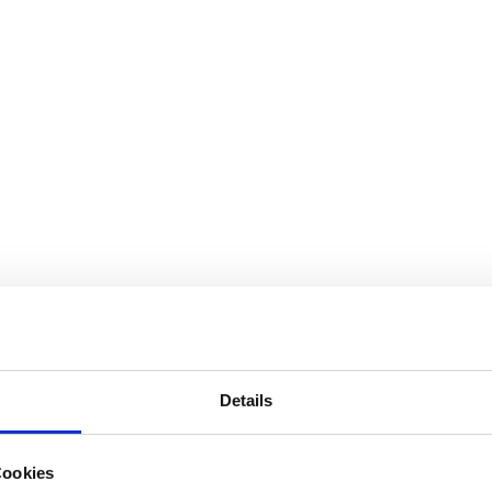
Verabschiedun
Unterstützer
g Martin
Huber
SMV
Abschlussprüf
LernpatInnen
ungen Quali
Elternbeirat
Abschlussprüf
ungen M-Zug
Schülersprecher
Technik und
Raumpflege
Berufsberatung
Details
Cookies