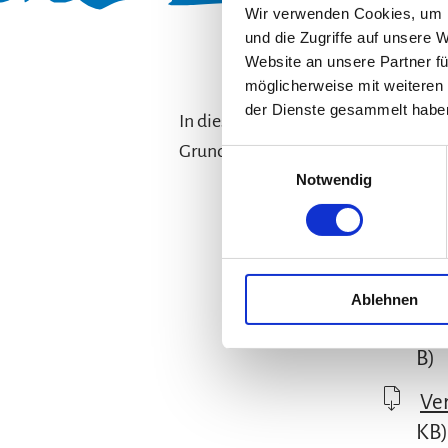
Wir verwenden Cookies, um I
und die Zugriffe auf unsere 
Website an unsere Partner fü
möglicherweise mit weiteren
der Dienste gesammelt habe
In diesem Jahr wird es in Kooperat
Grundschulkindern im Jugendtreff 
Einwilligungsauswahl
Notwendig
20
Ablehnen
El
B)
Ve
KB)