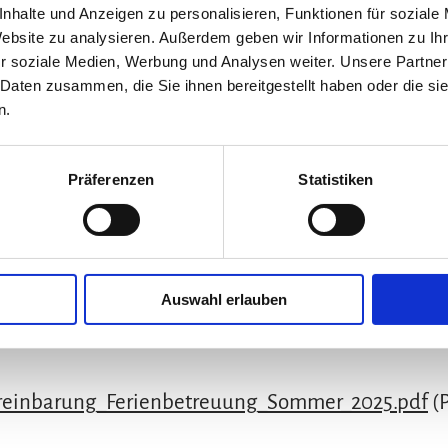
nhalte und Anzeigen zu personalisieren, Funktionen für soziale
Website zu analysieren. Außerdem geben wir Informationen zu I
r soziale Medien, Werbung und Analysen weiter. Unsere Partner
 Daten zusammen, die Sie ihnen bereitgestellt haben oder die s
n.
ion mit der Gemeinde und der Diakonie wieder eine Ferienb
geben. Unten im Downloadbereich finden Sie dazu alle In
Präferenzen
Statistiken
22-07-28_SEPA-Einzugsermaechtigung.pdf
(PDF, 7
Auswahl erlauben
ternbrief___Anmeldung_Ferienbetreuung.pdf
(PDF
reinbarung_Ferienbetreuung_Sommer_2025.pdf
(P