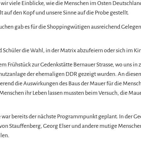
 viele Einblicke, wie die Menschen im Osten Deutschland
 auf den Kopf und unsere Sinne auf die Probe gestellt.
hen gab es für die Shoppingwütigen ausreichend Gelegenh
 Schüler die Wahl, in der Matrix abzufeiern oder sich im Ki
m Frühstück zur Gedenkstätte Bernauer Strasse, wo uns in
chutzanlage der ehemaligen DDR gezeigt wurden. An diesem
eerend die Auswirkungen des Baus der Mauer für die Mensc
e Menschen ihr Leben lassen mussten beim Versuch, die Mau
 war bereits der nächste Programmpunkt geplant. In der G
f von Stauffenberg, Georg Elser und andere mutige Menschen
len.