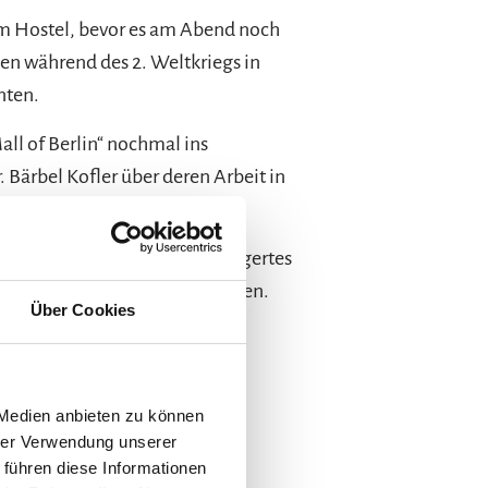
em Hostel, bevor es am Abend noch
en während des 2. Weltkriegs in
nten.
l of Berlin“ nochmal ins
ärbel Kofler über deren Arbeit in
 bevor wir unser zwischengelagertes
ICE in Richtung München stiegen.
Über Cookies
 Bahnhof in Übersee an.
 Medien anbieten zu können
hrer Verwendung unserer
 führen diese Informationen