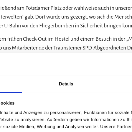
hließend am Potsdamer Platz oder wahlweise auch in unser
nterwelten“ gab. Dort wurde uns gezeigt, wo sich die Mensch
er U-Bahn vor den Fliegerbomben in Sicherheit bringen kon
m frühen Check-Out im Hostel und einem Besuch in der „Mal
uns Mitarbeitende der Traunsteiner SPD-Abgeordneten Dr. B
 wir am „Denkmal für die ermordeten Juden in Europa“ ein,
 reichlich Reiseproviant eindeckten und schließlich in den 
Details
Eindrücken kamen wir in bester Stimmung gegen 1.00 Uhr am
Cookies
nhalte und Anzeigen zu personalisieren, Funktionen für soziale
Website zu analysieren. Außerdem geben wir Informationen zu I
r soziale Medien, Werbung und Analysen weiter. Unsere Partner