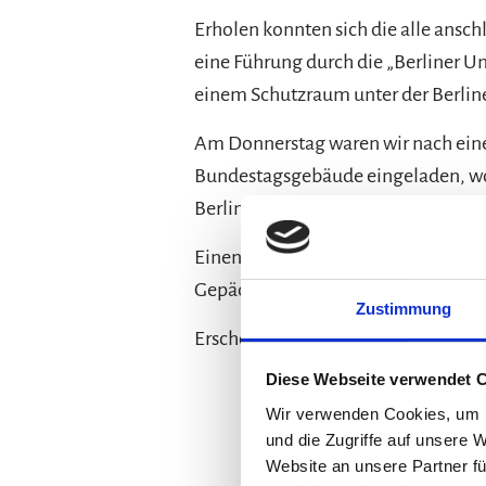
Erholen konnten sich die alle ansc
eine Führung durch die „Berliner U
einem Schutzraum unter der Berlin
Am Donnerstag waren wir nach eine
Bundestagsgebäude eingeladen, wo 
Berlin berichteten.
Einen letzten Zwischenstopp legten
Gepäck im Hostel abholten, uns mit
Zustimmung
Erschöpft, aber mit vielen neuen 
Diese Webseite verwendet 
Wir verwenden Cookies, um I
und die Zugriffe auf unsere 
Website an unsere Partner fü