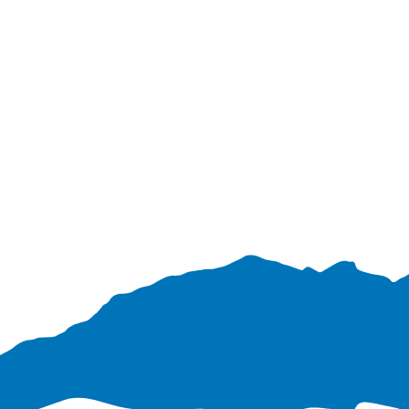
Verabschiedun
Unterstützer
g Martin
Huber
SMV
Abschlussprüf
LernpatInnen
ungen Quali
Elternbeirat
Abschlussprüf
ungen M-Zug
Schülersprecher
Technik und
Raumpflege
Berufsberatung