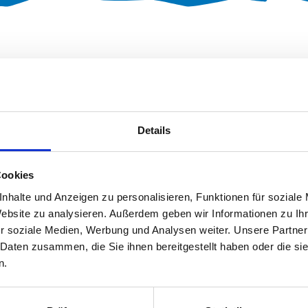
Bürgermeisterin Martina Gaukler führte die 4. Klasse der 
 besuchten sie Frau Gaukler im Staudacher Rathaus, die i
erin gab. Beeindruckt erfuhr die Klasse, dass Frau Gaukler z
Details
tung am Wochenende gehören zu ihren vielen Aufgaben.
Cookies
rinnen im ganzen Landkreis Traunstein wandte Frau Gaukler
em sagen, dass ihr etwas nicht könnt. Ihr könnt alles werde
nhalte und Anzeigen zu personalisieren, Funktionen für soziale
Website zu analysieren. Außerdem geben wir Informationen zu I
schier unzähligen Fragen der Kinder, sodass dieses Gespräch 
r soziale Medien, Werbung und Analysen weiter. Unsere Partner
 Daten zusammen, die Sie ihnen bereitgestellt haben oder die s
n.