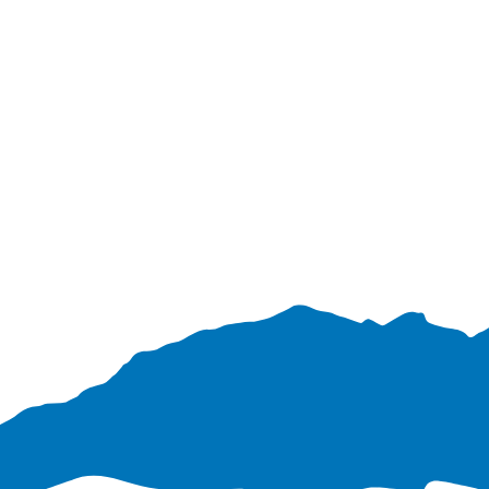
Verabschiedun
Unterstützer
g Martin
Huber
SMV
Abschlussprüf
LernpatInnen
ungen Quali
Elternbeirat
Abschlussprüf
ungen M-Zug
Schülersprecher
Technik und
Raumpflege
Berufsberatung