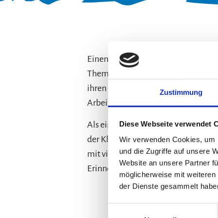
Einen interessanten Austausch mit 
Thema „Gemeinde“ im HSU-Unterricht
ihren Arbeitsalltag als Bürgermeist
Zustimmung
Arbeitsstelle hat. Auch Veranstal
Diese Webseite verwendet 
Als eine von nur zwei Bürgermeiste
der Klasse: „Lasst euch von niemand
Wir verwenden Cookies, um I
und die Zugriffe auf unsere 
mit viel Geduld und Diplomatie die 
Website an unsere Partner fü
Erinnerung bleiben wird.
möglicherweise mit weiteren
der Dienste gesammelt habe
Einwilligungsauswahl