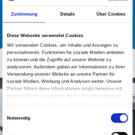
Die BIM in Salzburg ist eine
Zustimmung
Details
Über Cookies
Berufsinformationsmesse, bei welcher man über
200 verschiedene Berufe kennenlernen kann.
Durch die Messe bekommt man einen
Diese Webseite verwendet Cookies
mehr lesen
erweiterten Blick auf die Möglichkeiten der
Wir verwenden Cookies, um Inhalte und Anzeigen zu
Berufswelt.
personalisieren, Funktionen für soziale Medien anbieten
zu können und die Zugriffe auf unsere Website zu
Als wir als Schule vor Ort waren, gab es einen
analysieren. Außerdem geben wir Informationen zu Ihrer
Verwendung unserer Website an unsere Partner für
Stand, der sich auf Virtual Reality spezialisiert
soziale Medien, Werbung und Analysen weiter. Unsere
hat. Dort konnte man in eine virtuelle Welt
Partner führen diese Informationen möglicherweise mit
eintauchen und spannende Abendteuer erleben.
weiteren Daten zusammen, die Sie ihnen bereitgestellt
Es fühlte sich fast so an, als wäre man wirklich
haben oder die sie im Rahmen Ihrer Nutzung der Dienste
gesammelt haben.
dort.
Einwilligungsauswahl
Notwendig
Des Weiteren gab es noch einen Stand, der sich
mit Robotik beschäftigte. Verschiedene Roboter