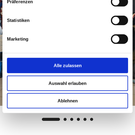
Präferenzen
konnten hier programmiert werden. Ein
Nachhaltigkeits-Stand widmete sich dem Thema
Statistiken
wie man Umweltbewusstsein anbahnen kann
und welche kleinen Schritte einen großen
Marketing
positiven Unterschied für die Umwelt
ausmachen können.
Die BIM 2023 war für uns eine absolut
Alle zulassen
beeindruckende Messe, die mit ihrer Vielfalt an
Auswahl erlauben
Ständen und Aktivitäten begeistert hat. Die
Messe bot nicht nur die Möglichkeit neue
Ablehnen
Technologien und Innovationen
kennenzulernen, sondern auch mit den
Menschen hinter den Ständen ins Gespräch zu
kommen. Insgesamt war die BIM eine