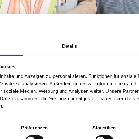
Verabschiedun
Unterstützer
g Martin
Huber
SMV
Abschlussprüf
LernpatInnen
ungen Quali
Details
Elternbeirat
Abschlussprüf
Cookies
ungen M-Zug
Schülersprecher
nhalte und Anzeigen zu personalisieren, Funktionen für soziale
Website zu analysieren. Außerdem geben wir Informationen zu I
Technik und
r soziale Medien, Werbung und Analysen weiter. Unsere Partner
Raumpflege
 Daten zusammen, die Sie ihnen bereitgestellt haben oder die s
n.
Berufsberatung
Präferenzen
Statistiken