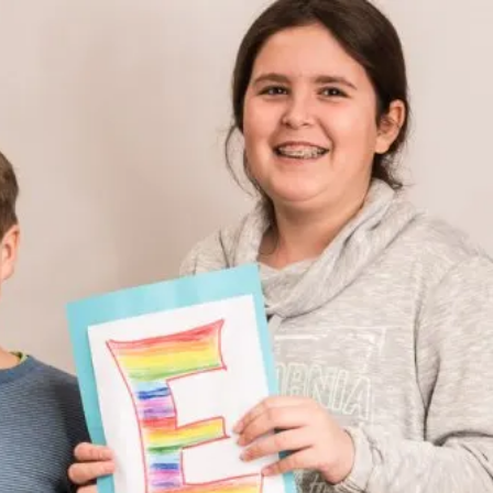
tagsschule
Schulprofil
dung
Sinus an
Grundschulen
ssen
Leitbild
am
Inklusion
telschule
Leistung macht
undschule
Schule (LemaS)
etreuung
altungen