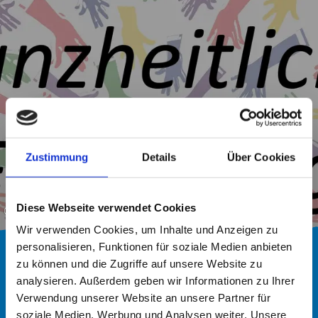
Zum
Zur
Zum
Inhalt
Suche
Footer
Leistung macht Schule
Zustimmung
Details
Über Cookies
Diese Webseite verwendet Cookies
©
Wir verwenden Cookies, um Inhalte und Anzeigen zu
personalisieren, Funktionen für soziale Medien anbieten
Seit dem Schuljahr 2017/18 nimmt unsere Schule
zu können und die Zugriffe auf unsere Website zu
am bundesweiten Projekt „LemaS“ – Leistung
analysieren. Außerdem geben wir Informationen zu Ihrer
macht Schule – teil, an dem ca. 300 aller
Verwendung unserer Website an unsere Partner für
soziale Medien, Werbung und Analysen weiter. Unsere
Schulformen beteiligt sind. Das zentrale