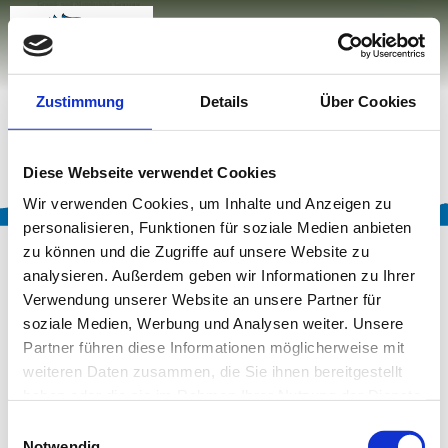
Zum
Zur
Zum
Grund- und Mittelschule Grassau
Back to the home page
Birkenweg 12
Inhalt
Suche
Footer
83224 Grassau
sekretariat@gms-grassau.de
Zustimmung
Details
Über Cookies
+49 (8641) 2125
Welcome to GM Grassau
Diese Webseite verwendet Cookies
Wir verwenden Cookies, um Inhalte und Anzeigen zu
personalisieren, Funktionen für soziale Medien anbieten
Good to know
zu können und die Zugriffe auf unsere Website zu
analysieren. Außerdem geben wir Informationen zu Ihrer
Verwendung unserer Website an unsere Partner für
soziale Medien, Werbung und Analysen weiter. Unsere
Partner führen diese Informationen möglicherweise mit
weiteren Daten zusammen, die Sie ihnen bereitgestellt
haben oder die sie im Rahmen Ihrer Nutzung der Dienste
gesammelt haben.
Einwilligungsauswahl
Notwendig